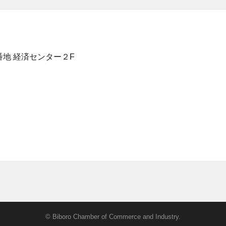
番地 経済センター２F
© Biboro Chamber of Commerce and Industry.